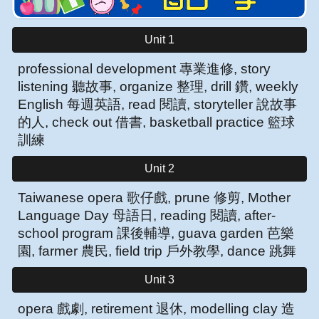
Unit 1
professional development 專業進修, story
listening 聽故事, organize 整理, drill 鑽, weekly
English 每週英語, read 閱讀, storyteller 說故事
的人, check out 借書, basketball practice 籃球
訓練
Unit 2
Taiwanese opera 歌仔戲, prune 修剪
, Mother
Language Day 母語日, reading 閱讀, after-
school program 課後輔導, guava garden 芭樂
園, farmer 農民, field trip 戶外教學, dance 跳舞
Unit 3
opera 戲劇, retirement 退休, modelling clay 造